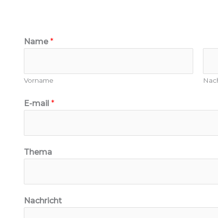
Name
*
Vorname
Nac
E-mail
*
Thema
E
Nachricht
-