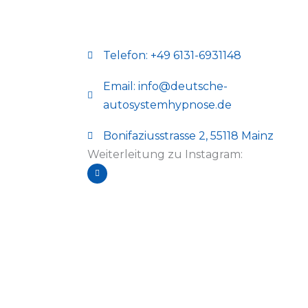
Telefon: +49 6131-6931148
Email: info@deutsche-
autosystemhypnose.de
Bonifaziusstrasse 2, 55118 Mainz
Weiterleitung zu Instagram:
I
n
s
t
a
g
r
a
m